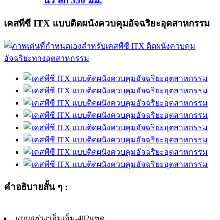
นิ้ว ลึก 550 มม.
เคสพีซี ITX แบบติดผนังควบคุมอัจฉริยะอุตสาหกรรม
คำอธิบายสั้น ๆ :
แบบอย่าง:
เอ็มเอ็ม-402แซด