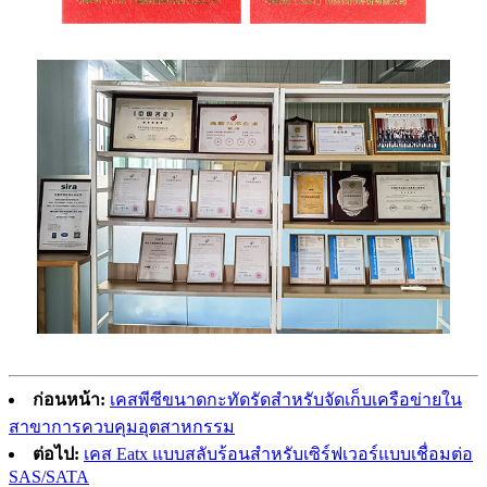
ก่อนหน้า:
เคสพีซีขนาดกะทัดรัดสำหรับจัดเก็บเครือข่ายใน
สาขาการควบคุมอุตสาหกรรม
ต่อไป:
เคส Eatx แบบสลับร้อนสำหรับเซิร์ฟเวอร์แบบเชื่อมต่อ
SAS/SATA