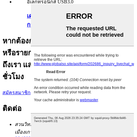
เคสแร็ค 2u เครือข่ายความปลอดภัย
การจัดเก็บข้อมูลไฟร์วอลล์ ...
หากต้องการสอบถามเกี่ยวกับผลิตภัณฑ์
หรือรายการราคาของเรา โปรดฝากอีเมล
ถึงเรา และเราจะติดต่อกลับภายใน 24
ชั่วโมง
สมัครสมาชิก
ติดต่อ
สวนวิทยาศาสตร์และเทคโนโลยีตงไป๋หวาง ถนนฉวงซิน
เมืองเกาบู เมืองตงกวน มณฑลกวางตุ้ง ประเทศจีน