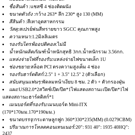
ชื่อสินค้า :
แชสซี 4 ช่องติดผนัง
ขนาดตัวถัง :
กว้าง 263* ลึก 230* สูง 130 (MM)
สีสินค้า :
สีเทาอุตสาหกรรม
วัสดุ:
สเปรย์พ่นสีทรายขาว SGCC คุณภาพสูง
ความหนา:
1.2มิลลิเมตร
รองรับไดรฟ์ออปติคอล:
ไม่มี
น้ำหนักผลิตภัณฑ์:
น้ำหนักสุทธิ 3กก.น้ำหนักรวม 3.56กก.
แหล่งจ่ายไฟที่รองรับ:
แหล่งจ่ายไฟขนาดเล็ก 1U
ช่องขยาย:
สล็อต PCI ตรงความสูงเต็ม 4 ช่อง
รองรับฮาร์ดดิสก์:
2.5'' 1 + 3.5'' 12.5'' 2 (ตัวเลือก)
สนับสนุนแฟนๆ:
พัดลมหน้าเงียบ 8 ซม. 2 ตัว + ตัวกรองฝุ่น
แผง:
USB2.0*2สวิตช์เปิด/ปิด*1ไฟแสดงสถานะเปิด/ปิด*1ไฟ
แสดงสถานะฮาร์ดดิสก์*1
เมนบอร์ดที่รองรับ:
เมนบอร์ด Mini-ITX
(170*170มม.170*190มม.)
ขนาดบรรจุ:
กระดาษลูกฟูก 360*330*235(MM) (0.0279CBM)
ปริมาณการโหลดคอนเทนเนอร์:
20": 931 40": 1935 40HQ":
2437