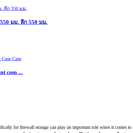
 550 มม. ลึก 550 มม.
t com ...
U
cally for firewall storage can play an important role when it comes to