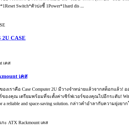
eset Switch*ตัวบ่งชี้ 1Power*1hard dis ...
YS 2U CASE
ckmount เคส
าสุดของเราคือ Case Computer 2U มีวางจำหน่ายแล้วจากสต็อกแล้ว!
ุณ เตรียมพร้อมที่จะตั้งค่าเซิร์ฟเวอร์ของคุณไปอีกระดับ! With its
ng for a reliable and space-saving solution. กล่าวคำอำลากับความยุ่