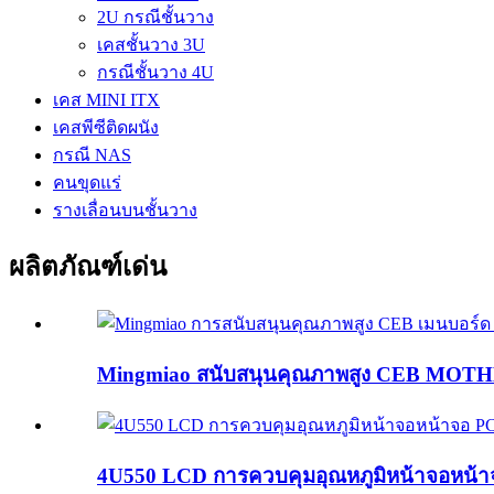
2U กรณีชั้นวาง
เคสชั้นวาง 3U
กรณีชั้นวาง 4U
เคส MINI ITX
เคสพีซีติดผนัง
กรณี NAS
คนขุดแร่
รางเลื่อนบนชั้นวาง
ผลิตภัณฑ์เด่น
Mingmiao สนับสนุนคุณภาพสูง CEB MOT
4U550 LCD การควบคุมอุณหภูมิหน้าจอหน้า