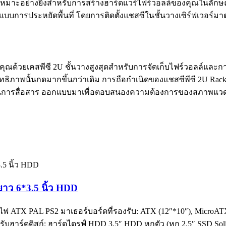
านี้เหมาะอย่างยิ่งสำหรับการสร้างฮาร์ดแวร์ไฟร์วอลล์ของคุณในลัก
กแบบการประหยัดพื้นที่ โดยการติดตั้งแชสซีในชั้นวางเซิร์ฟเวอร์มาต
งคุณด้วยเคสพีซี 2U ชั้นวางสูงสุดสำหรับการจัดเก็บไฟร์วอลล์และก
ธิภาพนั้นกดมากขึ้นกว่าเดิม การถือกำเนิดของแชสซีพีซี 2U Rack-M
รสื่อสาร ออกแบบมาเพื่อตอบสนองความต้องการของสภาพแวดล้อมไ
ยาว 6*3.5 นิ้ว HDD
 ATX PAL PS2 มาเธอร์บอร์ดที่รองรับ: ATX (12″*10″), MicroATX (
งรับฮาร์ดดิสก์: ฮาร์ดไดรฟ์ HDD 3.5″ HDD หกตัว (หก 2.5″ SSD Soli