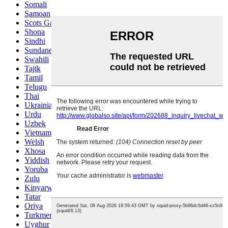
Somali
Samoan
Scots Gaelic
Shona
Sindhi
Sundanese
Swahili
Tajik
Tamil
Telugu
Thai
Ukrainian
Urdu
Uzbek
Vietnamese
Welsh
Xhosa
Yiddish
Yoruba
Zulu
Kinyarwanda
Tatar
Oriya
Turkmen
Uyghur