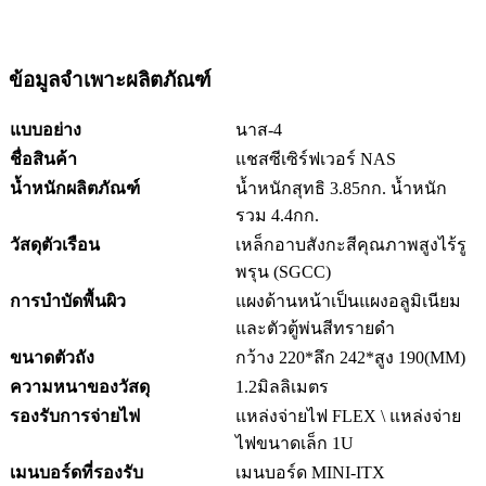
ข้อมูลจำเพาะผลิตภัณฑ์
แบบอย่าง
นาส-4
ชื่อสินค้า
แชสซีเซิร์ฟเวอร์ NAS
น้ำหนักผลิตภัณฑ์
น้ำหนักสุทธิ 3.85กก. น้ำหนัก
รวม 4.4กก.
วัสดุตัวเรือน
เหล็กอาบสังกะสีคุณภาพสูงไร้รู
พรุน (SGCC)
การบำบัดพื้นผิว
แผงด้านหน้าเป็นแผงอลูมิเนียม
และตัวตู้พ่นสีทรายดำ
ขนาดตัวถัง
กว้าง 220*ลึก 242*สูง 190(MM)
ความหนาของวัสดุ
1.2มิลลิเมตร
รองรับการจ่ายไฟ
แหล่งจ่ายไฟ FLEX \ แหล่งจ่าย
ไฟขนาดเล็ก 1U
เมนบอร์ดที่รองรับ
เมนบอร์ด MINI-ITX