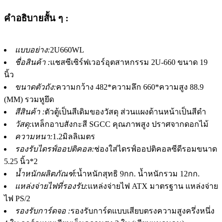
คำอธิบายสั้น ๆ :
แบบอย่าง:
2U660WL
ชื่อสินค้า :
แชสซีเซิร์ฟเวอร์อุตสาหกรรม 2U-660 ขนาด 19
นิ้ว
ขนาดตัวถัง:
ความกว้าง 482*ความลึก 660*ความสูง 88.9
(MM) รวมหูยึด
สีสินค้า :
ตัวตู้เป็นสีเดิมของวัสดุ ส่วนแผงด้านหน้าเป็นสีดำ
วัสดุ:
เหล็กอาบสังกะสี SGCC คุณภาพสูง ปราศจากดอกไม้
ความหนา:
1.2มิลลิเมตร
รองรับไดรฟ์ออปติคอล:
ช่องใส่ไดรฟ์ออปติคอลซีดีรอมขนาด
5.25 นิ้ว*2
น้ำหนักผลิตภัณฑ์:
น้ำหนักสุทธิ 9กก. น้ำหนักรวม 12กก.
แหล่งจ่ายไฟที่รองรับ:
แหล่งจ่ายไฟ ATX มาตรฐาน แหล่งจ่าย
ไฟ PS/2
รองรับการ์ดจอ :
รองรับการ์ดแบบเสียบตรงความสูงครึ่งหนึ่ง