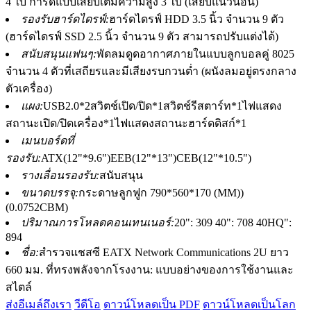
4 ใบ การ์ดแบบเสียบเต็มความสูง 3 ใบ (เสียบแนวนอน)
รองรับฮาร์ดไดรฟ์:
ฮาร์ดไดรฟ์ HDD 3.5 นิ้ว จำนวน 9 ตัว
(ฮาร์ดไดรฟ์ SSD 2.5 นิ้ว จำนวน 9 ตัว สามารถปรับแต่งได้)
สนับสนุนแฟนๆ:
พัดลมดูดอากาศภายในแบบลูกบอลคู่ 8025
จำนวน 4 ตัวที่เสถียรและมีเสียงรบกวนต่ำ (ผนังลมอยู่ตรงกลาง
ตัวเครื่อง)
แผง:
USB2.0*2สวิตช์เปิด/ปิด*1สวิตช์รีสตาร์ท*1ไฟแสดง
สถานะเปิด/ปิดเครื่อง*1ไฟแสดงสถานะฮาร์ดดิสก์*1
เมนบอร์ดที่
รองรับ:
ATX(12"*9.6")EEB(12"*13")CEB(12"*10.5")
รางเลื่อนรองรับ:
สนับสนุน
ขนาดบรรจุ:
กระดาษลูกฟูก 790*560*170 (MM))
(0.0752CBM)
ปริมาณการโหลดคอนเทนเนอร์:
20": 309 40": 708 40HQ":
894
ชื่อ:
สำรวจแชสซี EATX Network Communications 2U ยาว
660 มม. ที่ทรงพลังจากโรงงาน: แบบอย่างของการใช้งานและ
สไตล์
ส่งอีเมล์ถึงเรา
วีดีโอ
ดาวน์โหลดเป็น PDF
ดาวน์โหลดเป็นโลก