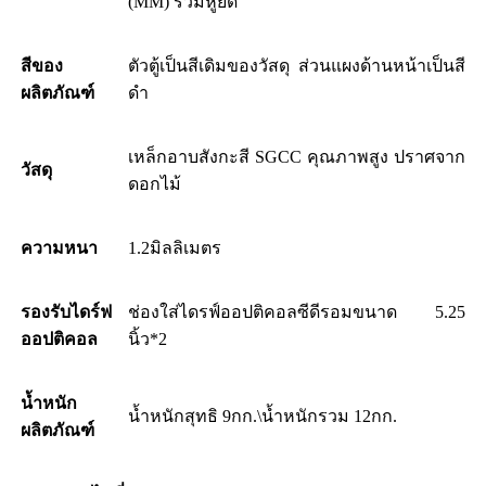
(MM) รวมหูยึด
สีของ
ตัวตู้เป็นสีเดิมของวัสดุ ส่วนแผงด้านหน้าเป็นสี
ผลิตภัณฑ์
ดำ
เหล็กอาบสังกะสี SGCC คุณภาพสูง ปราศจาก
วัสดุ
ดอกไม้
ความหนา
1.2มิลลิเมตร
รองรับไดร์ฟ
ช่องใส่ไดรฟ์ออปติคอลซีดีรอมขนาด 5.25
ออปติคอล
นิ้ว*2
น้ำหนัก
น้ำหนักสุทธิ 9กก.\น้ำหนักรวม 12กก.
ผลิตภัณฑ์