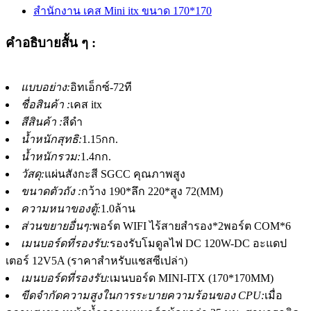
คำอธิบายสั้น ๆ :
แบบอย่าง:
อิทเอ็กซ์-72ที
ชื่อสินค้า :
เคส itx
สีสินค้า :
สีดำ
น้ำหนักสุทธิ:
1.15กก.
น้ำหนักรวม:
1.4กก.
วัสดุ:
แผ่นสังกะสี SGCC คุณภาพสูง
ขนาดตัวถัง :
กว้าง 190*ลึก 220*สูง 72(MM)
ความหนาของตู้:
1.0ล้าน
ส่วนขยายอื่นๆ:
พอร์ต WIFI ไร้สายสำรอง*2พอร์ต COM*6
เมนบอร์ดที่รองรับ:
รองรับโมดูลไฟ DC 120W-DC อะแดป
เตอร์ 12V5A (ราคาสำหรับแชสซีเปล่า)
เมนบอร์ดที่รองรับ:
เมนบอร์ด MINI-ITX (170*170MM)
ขีดจำกัดความสูงในการระบายความร้อนของ CPU:
เมื่อ