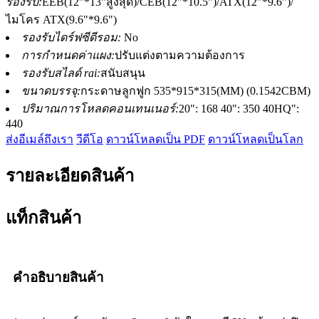
รองรับ:
EEB(12"*13"สูงสุด)/CEB(12"*10.5")/ATX(12"*9.6")/
ไมโคร ATX(9.6"*9.6")
รองรับไดร์ฟซีดีรอม:
No
การกำหนดค่าแผง:
ปรับแต่งตามความต้องการ
รองรับสไลด์ rai:
สนับสนุน
ขนาดบรรจุ:
กระดาษลูกฟูก 535*915*315(MM) (0.1542CBM)
ปริมาณการโหลดคอนเทนเนอร์:
20": 168 40": 350 40HQ":
440
ส่งอีเมล์ถึงเรา
วีดีโอ
ดาวน์โหลดเป็น PDF
ดาวน์โหลดเป็นโลก
รายละเอียดสินค้า
แท็กสินค้า
คำอธิบายสินค้า