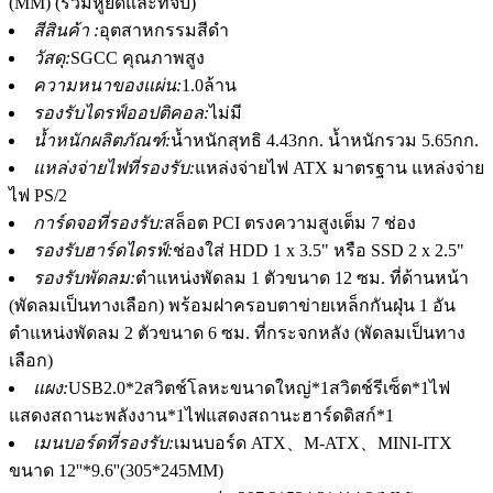
(MM) (รวมหูยึดและที่จับ)
สีสินค้า :
อุตสาหกรรมสีดำ
วัสดุ:
SGCC คุณภาพสูง
ความหนาของแผ่น:
1.0ล้าน
รองรับไดรฟ์ออปติคอล:
ไม่มี
น้ำหนักผลิตภัณฑ์:
น้ำหนักสุทธิ 4.43กก. น้ำหนักรวม 5.65กก.
แหล่งจ่ายไฟที่รองรับ:
แหล่งจ่ายไฟ ATX มาตรฐาน แหล่งจ่าย
ไฟ PS/2
การ์ดจอที่รองรับ:
สล็อต PCI ตรงความสูงเต็ม 7 ช่อง
รองรับฮาร์ดไดรฟ์:
ช่องใส่ HDD 1 x 3.5" หรือ SSD 2 x 2.5"
รองรับพัดลม:
ตำแหน่งพัดลม 1 ตัวขนาด 12 ซม. ที่ด้านหน้า
(พัดลมเป็นทางเลือก) พร้อมฝาครอบตาข่ายเหล็กกันฝุ่น 1 อัน
ตำแหน่งพัดลม 2 ตัวขนาด 6 ซม. ที่กระจกหลัง (พัดลมเป็นทาง
เลือก)
แผง:
USB2.0*2สวิตช์โลหะขนาดใหญ่*1สวิตช์รีเซ็ต*1ไฟ
แสดงสถานะพลังงาน*1ไฟแสดงสถานะฮาร์ดดิสก์*1
เมนบอร์ดที่รองรับ:
เมนบอร์ด ATX、M-ATX、MINI-ITX
ขนาด 12''*9.6''(305*245MM)