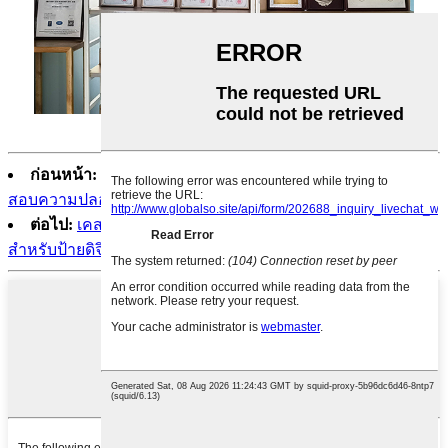
ก่อนหน้า:
แชสซีแร็คเมาท์จัดเก็บข้อมูล 4U สำหรับการตรวจ
สอบความปลอดภัย
ต่อไป:
เคสแร็คสำหรับคอมพิวเตอร์อุตสาหกรรมขนาด 4U
สำหรับป้ายดิจิตอล