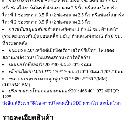
รองรับฮาร์ดไดรฟ์:
ช่องใส่ฮาร์ดไดรฟ์ 3 ช่องขนาด 3.5 นิ้ว
หรือช่องใส่ฮาร์ดไดรฟ์ 4 ช่องขนาด 2.5 นิ้ว หรือช่องใส่ฮาร์ด
ไดรฟ์ 1 ช่องขนาด 3.5 นิ้ว+2 ช่องขนาด 2.5 นิ้ว หรือช่องใส่ฮาร์ด
ไดรฟ์ 2 ช่องขนาด 3.5 นิ้ว+2 ช่องขนาด 2.5 นิ้ว
การสนับสนุนแฟนๆ:
ตำแหน่งพัดลม 1 ตัว 12 ซม. ด้านหน้า
(รวมตะแกรงกันฝุ่นขอบเหล็ก 1 อัน) ตำแหน่งพัดลม 2 ตัว 8 ซม.
ที่กระจกหลัง
แผง:
USB2.0*2สวิตช์เปิดปิดเรือ*1สวิตช์รีเซ็ต*1ไฟแสดง
สถานะพลังงาน*1ไฟแสดงสถานะฮาร์ดดิสก์*1
เมนบอร์ดที่รองรับ:
200*300มม./220*285มม.
เข้ากันได้กับ MINI-ITX:
170*170มม./170*190มม./170*210มม.
ขนาดบรรจุ:
กระดาษลูกฟูก 560.2*380.2*260.2(MM)
(0.05534CBM)
ปริมาณการโหลดคอนเทนเนอร์:
20": 466 40": 972 40HQ":
1225
ส่งอีเมล์ถึงเรา
วีดีโอ
ดาวน์โหลดเป็น PDF
ดาวน์โหลดเป็นโลก
รายละเอียดสินค้า