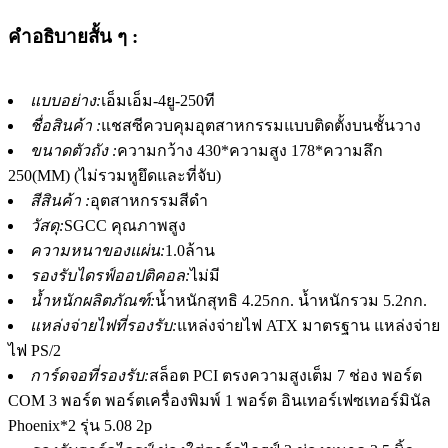
คำอธิบายสั้น ๆ :
แบบอย่าง:
เอ็มเอ็ม-4ยู-250ที
ชื่อสินค้า :
แชสซีควบคุมอุตสาหกรรมแบบติดตั้งบนชั้นวาง
ขนาดตัวถัง :
ความกว้าง 430*ความสูง 178*ความลึก
250(MM) (ไม่รวมหูยึดและที่จับ)
สีสินค้า :
อุตสาหกรรมสีดำ
วัสดุ:
SGCC คุณภาพสูง
ความหนาของแผ่น:
1.0ล้าน
รองรับไดรฟ์ออปติคอล:
ไม่มี
น้ำหนักผลิตภัณฑ์:
น้ำหนักสุทธิ 4.25กก. น้ำหนักรวม 5.2กก.
แหล่งจ่ายไฟที่รองรับ:
แหล่งจ่ายไฟ ATX มาตรฐาน แหล่งจ่าย
ไฟ PS/2
การ์ดจอที่รองรับ:
สล็อต PCI ตรงความสูงเต็ม 7 ช่อง พอร์ต
COM 3 พอร์ต พอร์ตเครื่องพิมพ์ 1 พอร์ต อินเทอร์เฟซเทอร์มินัล
Phoenix*2 รุ่น 5.08 2p