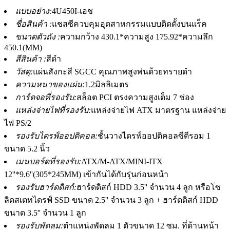
แบบอย่าง:
4U450I-เอช
ชื่อสินค้า :
แชสซีควบคุมอุตสาหกรรมแบบติดตั้งบนแร็ค
ขนาดตัวถัง :
ความกว้าง 430.1*ความสูง 175.92*ความลึก
450.1(MM)
สีสินค้า :
สีดำ
วัสดุ:
แผ่นสังกะสี SGCC คุณภาพสูงพ่นด้วยทรายดำ
ความหนาของแผ่น:
1.2มิลลิเมตร
การ์ดจอที่รองรับ:
สล็อต PCI ตรงความสูงเต็ม 7 ช่อง
แหล่งจ่ายไฟที่รองรับ:
แหล่งจ่ายไฟ ATX มาตรฐาน แหล่งจ่าย
ไฟ PS/2
รองรับไดรฟ์ออปติคอล:
ชั้นวางไดรฟ์ออปติคอลซีดีรอม 1
ขนาด 5.2 นิ้ว
เมนบอร์ดที่รองรับ:
ATX/M-ATX/MINI-ITX
12''*9.6''(305*245MM) เข้ากันได้กับรุ่นก่อนหน้า
รองรับฮาร์ดดิสก์:
ฮาร์ดดิสก์ HDD 3.5'' จำนวน 4 ลูก หรือโซ
ลิดสเตทไดรฟ์ SSD ขนาด 2.5'' จำนวน 3 ลูก + ฮาร์ดดิสก์ HDD
ขนาด 3.5'' จำนวน 1 ลูก
รองรับพัดลม:
ตำแหน่งพัดลม 1 ตัวขนาด 12 ซม. ที่ด้านหน้า