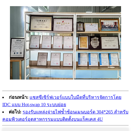
ก่อนหน้า:
แชสซีเซิร์ฟเวอร์แบบใบมีดที่บริหารจัดการโดย
IDC แบบ Hot-swap 10 ระบบย่อย
ต่อไป:
รองรับแหล่งจ่ายไฟซ้ำซ้อนเมนบอร์ด 304*265 สำหรับ
คอมพิวเตอร์อุตสาหกรรมแบบติดตั้งบนแร็คเคส 4U