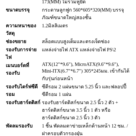
173(MM) ไม่รวมหูยึด
ขนาดบรรจุ
กระดาษลูกฟูก 560*605*320(MM) บรรจุ
ภัณฑ์ขนาดใหญ่สองชั้น
ความหนาของ
1.2มิลลิเมตร
วัสดุ
ช่องขยาย
สล็อตแบบสูงเต็มและตรงเจ็ดช่อง
รองรับการจ่าย
แหล่งจ่ายไฟ ATX แหล่งจ่ายไฟ PS\2
ไฟ
ATX(12"*9.6"), MicroATX(9.6"*9.6"),
เมนบอร์ดที่
Mini-ITX(6.7"*6.7") 305*245มม. เข้ากันได้
รองรับ
กับรุ่นก่อนหน้า
รองรับไดร์ฟซีดี
ซีดีรอม 2 แผ่นขนาด 5.25 นิ้ว และฟลอปปี้
รอม
ซีดีรอม 1 แผ่น
รองรับฮาร์ดดิสก์
รองรับฮาร์ดดิสก์ขนาด 2.5 นิ้ว 2 ตัว +
ฮาร์ดดิสก์ขนาด 3.5 นิ้ว 1 ตัว หรือ
ฮาร์ดดิสก์ขนาด 2.5 นิ้ว 3 ตัว
พัดลมรองรับ
1 ชิ้น พัดลมตาข่ายเหล็กด้านหน้า 12 ซม. /
ฝาครอบตัวกรองฝุ่น