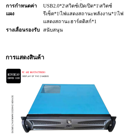
การกำหนดค่า
USB2.0*2\สวิตช์เปิด/ปิด*1\สวิตช์
แผง
รีเซ็ต*1\ไฟแสดงสถานะพลังงาน*1\ไฟ
แสดงสถานะฮาร์ดดิสก์*1
รางเลื่อนรองรับ
สนับสนุน
การแสดงสินค้า