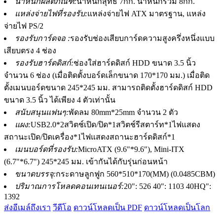
น้ำหนักผลิตภัณฑ์:
น้ำหนักสุทธิ 7กก. น้ำหนักรวม 8กก.
แหล่งจ่ายไฟที่รองรับ:
แหล่งจ่ายไฟ ATX มาตรฐาน, แหล่ง
จ่ายไฟ PS/2
รองรับการ์ดจอ :
รองรับช่องเสียบการ์ดความสูงครึ่งหนึ่งแบบ
เสียบตรง 4 ช่อง
รองรับฮาร์ดดิสก์:
ช่องใส่ฮาร์ดดิสก์ HDD ขนาด 3.5 นิ้ว
จำนวน 6 ช่อง (เมื่อติดตั้งบอร์ดเล็กขนาด 170*170 มม.) เมื่อติด
ตั้งเมนบอร์ดขนาด 245*245 มม. สามารถติดตั้งฮาร์ดดิสก์ HDD
ขนาด 3.5 นิ้ว ได้เพียง 4 ตัวเท่านั้น
สนับสนุนแฟนๆ:
พัดลม 80mm*25mm จำนวน 2 ตัว
แผง:
USB2.0*2สวิตช์เปิด/ปิด*1สวิตช์รีสตาร์ท*1ไฟแสดง
สถานะเปิด/ปิดเครื่อง*1ไฟแสดงสถานะฮาร์ดดิสก์*1
เมนบอร์ดที่รองรับ:
MicroATX (9.6"*9.6"), Mini-ITX
(6.7"*6.7") 245*245 มม. เข้ากันได้กับรุ่นก่อนหน้า
ขนาดบรรจุ:
กระดาษลูกฟูก 560*510*170(MM) (0.0485CBM)
ปริมาณการโหลดคอนเทนเนอร์:
20": 526 40": 1103 40HQ":
1392
ส่งอีเมล์ถึงเรา
วีดีโอ
ดาวน์โหลดเป็น PDF
ดาวน์โหลดเป็นโลก