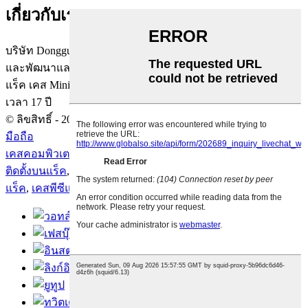
เกี่ยวกับเรา
บริษัท Dongguan Mingmiao Technology Co., Ltd. เป็นองค์กรวิจัย
และพัฒนาและผลิตที่เน้นในด้านเคสเซิร์ฟเวอร์ เคสพีซีแบบติด
แร็ค เคส Mini ITX เคสพีซีแบบติดผนัง และเคส NAS มาเป็น
เวลา 17 ปี
© ลิขสิทธิ์ - 2010-2025 : สงวนลิขสิทธิ์.
แผนผังเว็บไซต์
-
แอมป์
มือถือ
เคสคอมพิวเตอร์ 4u
,
เคสพีซีแบบติดตั้งบนแร็ค 4u
,
เคสพีซีแบบ
ติดตั้งบนแร็ค
,
เคสแบบติดตั้งบนแร็ค 4u
,
เคสพีซีแบบติดตั้งบน
แร็ค
,
เคสพีซีแบบติดตั้งบนแร็ค
,