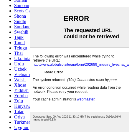
Somali
Samoan
Scots Gaelic
Shona
Sindhi
Sundanese
Swahili
Tajik
Tamil
Telugu
Thai
Ukrainian
Urdu
Uzbek
Vietnamese
Welsh
Xhosa
Yiddish
Yoruba
Zulu
Kinyarwanda
Tatar
Oriya
Turkmen
Uyghur