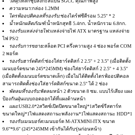
วัสดุ:
เหล็กชุบสังกะสีแบน SGCC คุณภาพสูง
ความหนา:
กล่อง 1.2MM
ไดรฟ์ออปติคอลที่รองรับ:
ช่องไดร์ฟซีดีรอม 5.25'' * 2
น้ำหนักผลิตภัณฑ์:
น้ำหนักสุทธิ 5.4กก. น้ำหนักรวม 6.8กก.
รองรับแหล่งจ่ายไฟ:
แหล่งจ่ายไฟ ATX มาตรฐาน แหล่งจ่าย
ไฟ PS/2
รองรับการขยาย:
สล็อต PCI ครึ่งความสูง 4 ช่อง พอร์ต COM
2 พอร์ต
รองรับฮาร์ดดิสก์:
ช่องใส่ฮาร์ดดิสก์ 2 2.5'' + 2 3.5'' (เมื่อติดตั้ง
เมนบอร์ดขนาด 245*245MM) ช่องใส่ฮาร์ดดิสก์ 2 2.5'' + 4 3.5''
(เมื่อติดตั้งเมนบอร์ดขนาดเล็ก) เมื่อไม่ได้ติดตั้งไดรฟ์ออปติคอล
สามารถติดตั้งช่องใส่ฮาร์ดดิสก์ขนาด 2.5'' ได้ 2 ช่อง
พัดลมที่รองรับ:
พัดลมหน้า 2 ตัวขนาด 8 ซม. แบบไร้เสียง แผง
ป้องกันฝุ่นแบบถอดออกได้ที่แผงด้านหน้า
แผง:
USB2.0*2สวิตช์เปิดปิดขนาดใหญ่*1สวิตช์รีสตาร์ท
ขนาดใหญ่*1ไฟแสดงสถานะพลังงาน*1ไฟแสดงสถานะ HDD*1
รองรับเมนบอร์ด:
เมนบอร์ด M-ATXMINI-ITX ขนาด
9.6''*9.6'' (245*245MM เข้ากันได้กับรุ่นก่อนหน้า)