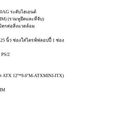
0AG ระดับไฮเอนด์
M) (รวมหูยึดและที่จับ)
ิตรต่อสิ่งแวดล้อม
 นิ้ว ช่องใส่ไดรฟ์ฟลอปปี้ 1 ช่อง
 PS/2
ด ATX 12''*9.6''M-ATXMINI-ITX)
8MM