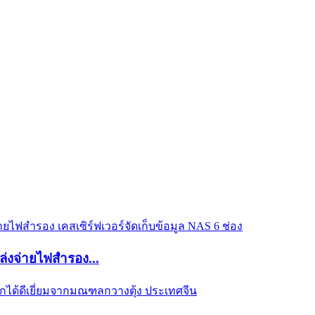
งจ่ายไฟสำรอง...