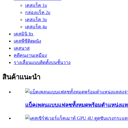
เคสแร็ค 1u
กล่องแร็ค 2u
เคสแร็ค 3u
เคสแร็ค 4u
เคสมินิ Itx
เคสพีซีติดผนัง
เคสนาส
คดีคนงานเหมือง
รางเลื่อนแบบติดตั้งบนชั้นวาง
สินค้าแนะนำ
แบ็คเพลนแบบแฟลชทั้งหมดพร้อมตำแหน่งแหล่