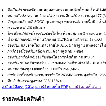
ชื่อสินค้า :
แชสซีควบคุมอุตสาหกรรมแบบติดตั้งบนแร็ค 4U-48
ขนาดตัวถัง :
ความกว้าง 484 × ความลึก 480 × ความสูง 177 (M
วัสดุ:
แผ่นสังกะสี SGCC คุณภาพสูง ทนทานต่อรอยนิ้วมือ เป็นม
ความหนา:
1.2มิลลิเมตร
ไดรฟ์ออปติคัลที่รองรับ:
ช่องใส่ไดรฟ์ออปติคอล 3 ช่องขนาด 5.25
น้ำหนักผลิตภัณฑ์:
น้ำหนักสุทธิ 11.7KGน้ำหนักรวม 13.6KG
รองรับแหล่งจ่ายไฟ:
แหล่งจ่ายไฟ ATX มาตรฐาน แหล่งจ่ายไฟ
การ์ดจอที่รองรับ:
สล็อต PCI ความสูงเต็ม 7 ช่อง
รองรับฮาร์ดดิสก์:
รองรับช่องใส่ฮาร์ดดิสก์ขนาด 9*3.5''
รองรับเมนบอร์ด:
รองรับ 305*260MM ลงด้านล่างได้ (เมนบอร์
ขนาดกล่อง:
สูง 608×กว้าง 560×ลึก 264 (MM)
การ์ดจอที่รองรับ:
ความยาวจำกัด 263MM ความสูงจำกัด 12
ขีดจำกัดความสูงของ CPU:
133มม.
ส่งอีเมล์ถึงเรา
วีดีโอ
ดาวน์โหลดเป็น PDF
ดาวน์โหลดเป็นโลก
รายละเอียดสินค้า